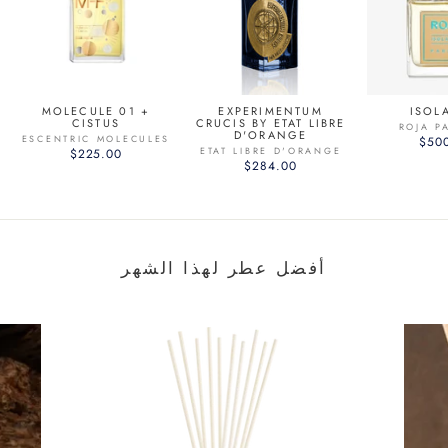
MOLECULE 01 +
EXPERIMENTUM
ISOL
CISTUS
CRUCIS BY ETAT LIBRE
ROJA P
D'ORANGE
ESCENTRIC MOLECULES
$50
ETAT LIBRE D'ORANGE
$225.00
$284.00
أفضل عطر لهذا الشهر