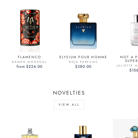
FLAMENCO
ELYSIUM POUR HOMME
NOT A 
SUPE
RAMON MONEGAL
ROJA PARFUMS
JULIETTE 
from $224.00
$380.00
$15
NOVELTIES
VIEW ALL