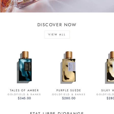
DISCOVER NOW
VIEW ALL
TALES OF AMBER
PURPLE SUEDE
SILKY
GOLDFIELD & BANKS
GOLDFIELD & BANKS
GOLDFIEL
$345.00
$280.00
$28
ETAT LIBRE D'ORANGE