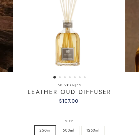
DR VRANJES
LEATHER OUD DIFFUSER
Regular
$107.00
price
SIZE
250ml
500ml
1250ml